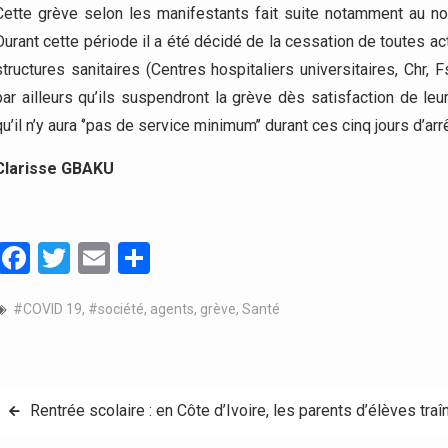
Cette grève selon les manifestants fait suite notamment au n
Durant cette période il a été décidé de la cessation de toutes ac
structures sanitaires (Centres hospitaliers universitaires, Chr, 
par ailleurs qu’ils suspendront la grève dès satisfaction de leu
qu’il n’y aura ‘’pas de service minimum’’ durant ces cinq jours d’arrê
Clarisse GBAKU
Facebook
Twitter
Email
Partager
#COVID 19
,
#société
,
agents
,
grève
,
Santé
Navigation
Rentrée scolaire : en Côte d’Ivoire, les parents d’élèves traî