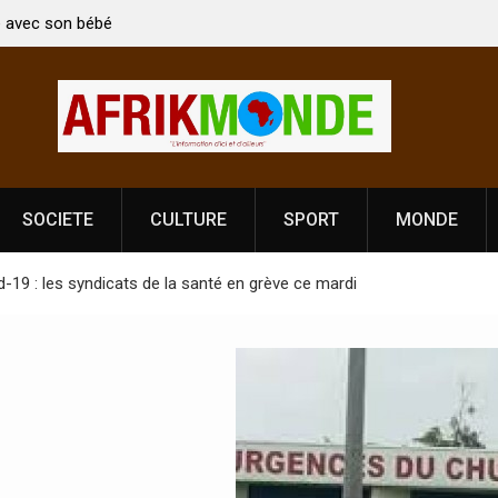
on: Le ministre Indien Kirti Vardhan Singh à
Nouvelle licence obl
our la célébration de la Fête de
Côte d’Ivoire, l’opé
dance
prononce
SOCIETE
CULTURE
SPORT
MONDE
-19 : les syndicats de la santé en grève ce mardi