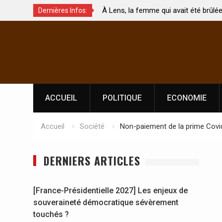
À Lens, la femme qui avait été brûlée avec son bébé
Coopérati
Dernières Infos:
par son mari est morte
Abidjan p
Skip
l’indépen
to
content
ACCUEIL
POLITIQUE
ECONOMIE
Accueil
Société
Non-paiement de la prime Covid
DERNIERS ARTICLES
[France-Présidentielle 2027] Les enjeux de
souveraineté démocratique sévèrement
touchés ?