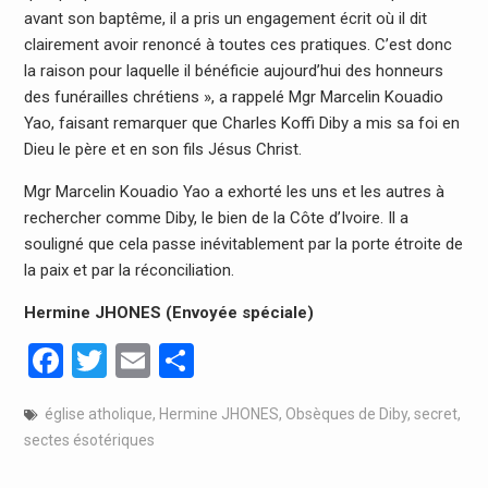
avant son baptême, il a pris un engagement écrit où il dit
clairement avoir renoncé à toutes ces pratiques. C’est donc
la raison pour laquelle il bénéficie aujourd’hui des honneurs
des funérailles chrétiens », a rappelé Mgr Marcelin Kouadio
Yao, faisant remarquer que Charles Koffi Diby a mis sa foi en
Dieu le père et en son fils Jésus Christ.
Mgr Marcelin Kouadio Yao a exhorté les uns et les autres à
rechercher comme Diby, le bien de la Côte d’Ivoire. Il a
souligné que cela passe inévitablement par la porte étroite de
la paix et par la réconciliation.
Hermine JHONES (Envoyée spéciale)
Facebook
Twitter
Email
Partager
église atholique
,
Hermine JHONES
,
Obsèques de Diby
,
secret
,
sectes ésotériques