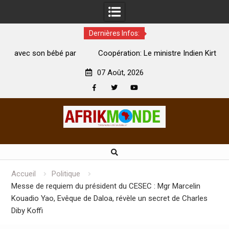
Dernières Infos:
par
Coopération: Le ministre Indien Kirti Vardhan Singh à
N
Abidjan pour la célébration de la Fête de l’indépendance
d
07 Août, 2026
Facebook
Twitter
Youtube
Skip
to
content
Accueil
Politique
Messe de requiem du président du CESEC : Mgr Marcelin
Kouadio Yao, Evêque de Daloa, révèle un secret de Charles
Diby Koffi