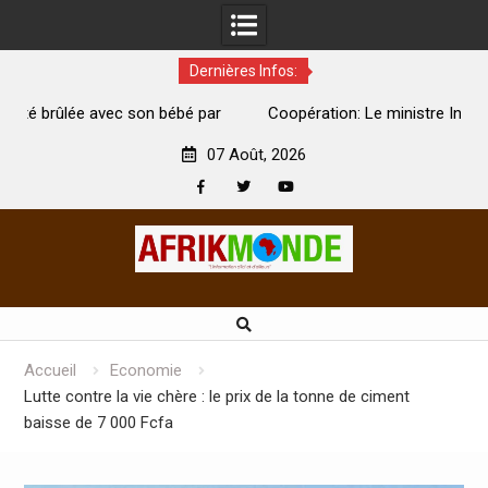
Dernières Infos:
par
Coopération: Le ministre Indien Kirti Vardhan Singh à
N
Abidjan pour la célébration de la Fête de l’indépendance
d
07 Août, 2026
Facebook
Twitter
Youtube
Skip
to
content
Accueil
Economie
Lutte contre la vie chère : le prix de la tonne de ciment
baisse de 7 000 Fcfa