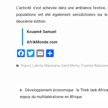
L’activité s’est achevée dans une ambiance festive, 
populations ont été également sensibilisées sur le
deuxième édition.
Kouamé Samuel
AfrikMonde.com
Facebook
Twitter
Email
Partager
#sport
,
Lakota
,
Maracana
,
Sami Merhy
,
Trophée Alassane
Navigation
Développement économique : le Think tank Africa 
enjeux du multilatéralisme en Afrique
de