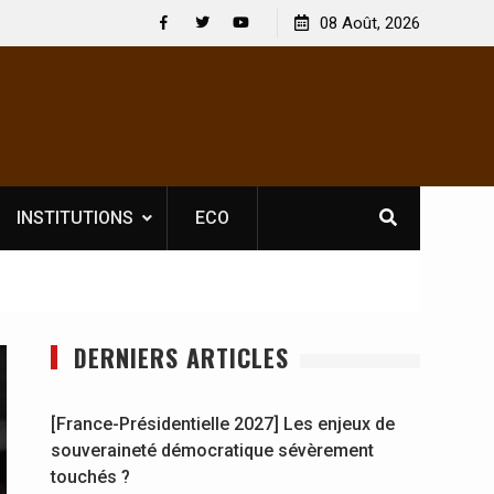
tacles : En
[France-Présidentielle 2027] Les enjeux de
08 Août, 2026
 Jahboy se
souveraineté démocratique sévèrement touchés ?
Facebook
Twitter
Youtube
INSTITUTIONS
ECO
DERNIERS ARTICLES
[France-Présidentielle 2027] Les enjeux de
souveraineté démocratique sévèrement
touchés ?