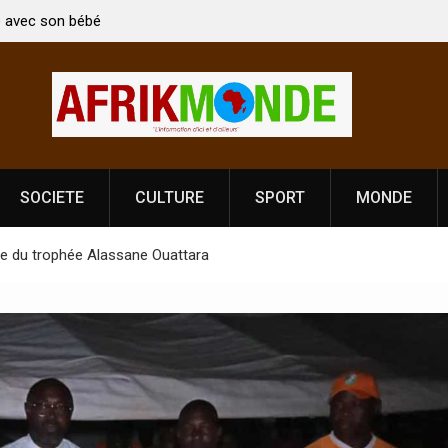
 Kirti Vardhan Singh à
Nouvelle licence obligatoire pour les spec
la Fête de
Côte d’Ivoire, l’opérateur culturel Soldat
prononce
SOCIETE
CULTURE
SPORT
MONDE
re du trophée Alassane Ouattara