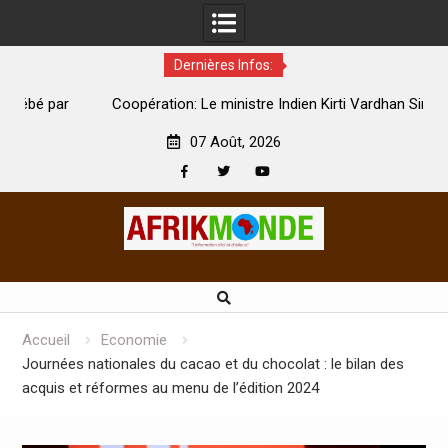
Dernières Infos:
par
Coopération: Le ministre Indien Kirti Vardhan Singh à
N
Abidjan pour la célébration de la Fête de l’indépendance
d
07 Août, 2026
Facebook
Twitter
Youtube
Skip
to
content
Accueil
Economie
Journées nationales du cacao et du chocolat : le bilan des
acquis et réformes au menu de l’édition 2024