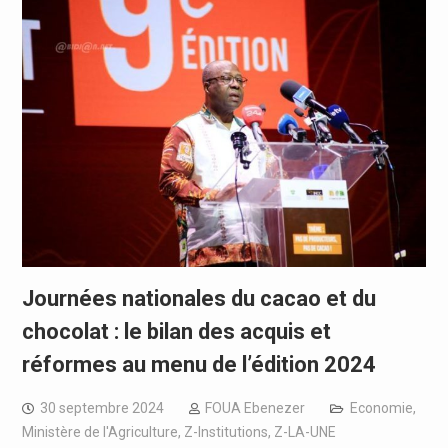
Journées nationales du cacao et du
chocolat : le bilan des acquis et
réformes au menu de l’édition 2024
30 septembre 2024
FOUA Ebenezer
Economie
,
Ministère de l'Agriculture
,
Z-Institutions
,
Z-LA-UNE