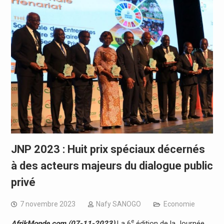
JNP 2023 : Huit prix spéciaux décernés
à des acteurs majeurs du dialogue public
privé
7 novembre 2023
Nafy SANOGO
Economie
e
AfrikMonde.com (07-11-2023)
La 6
édition de la Journée