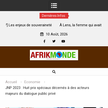
Dernières Infos:
té
À Lens, la femme qui avait été brûlée avec son bébé par
son mari est morte
A
10 Août, 2026
Facebook
Twitter
Youtube
Skip
to
content
Accueil
Economie
JNP 2023 : Huit prix spéciaux décernés à des acteurs
majeurs du dialogue public privé