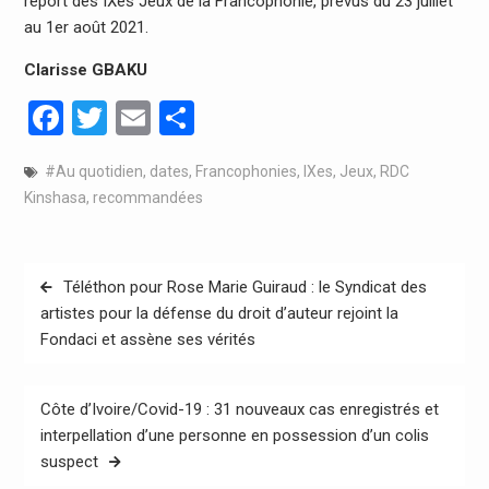
report des IXes Jeux de la Francophonie, prévus du 23 juillet
au 1er août 2021.
Clarisse GBAKU
Facebook
Twitter
Email
Partager
#Au quotidien
,
dates
,
Francophonies
,
IXes
,
Jeux
,
RDC
Kinshasa
,
recommandées
Navigation
Téléthon pour Rose Marie Guiraud : le Syndicat des
de
artistes pour la défense du droit d’auteur rejoint la
Fondaci et assène ses vérités
l’article
Côte d’Ivoire/Covid-19 : 31 nouveaux cas enregistrés et
interpellation d’une personne en possession d’un colis
suspect