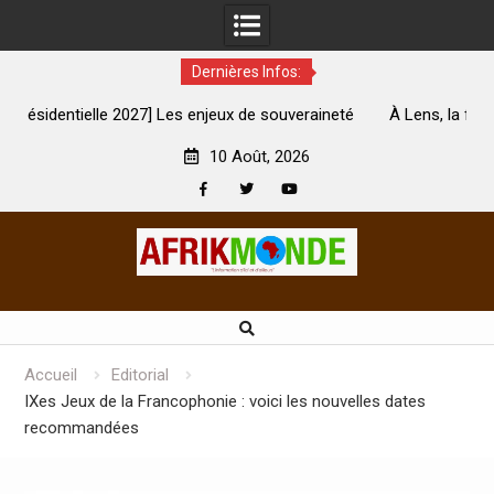
Dernières Infos:
 Les enjeux de souveraineté
À Lens, la femme qui avait été brûlé
ement touchés ?
son mari est morte
10 Août, 2026
Facebook
Twitter
Youtube
Skip
to
content
Accueil
Editorial
IXes Jeux de la Francophonie : voici les nouvelles dates
recommandées