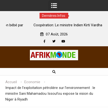
Dernières Infos:
par
Coopération: Le ministre Indien Kirti Vardhan Singh à
N
Abidjan pour la célébration de la Fête de l’indépendance
d
07 Août, 2026
Facebook
Twitter
Youtube
Skip
to
content
Accueil
Economie
Impact de l’exploitation pétrolière sur l’environnement : le
ministre Sani Mahamadou Issoufou expose la vision du
Niger à Riyadh