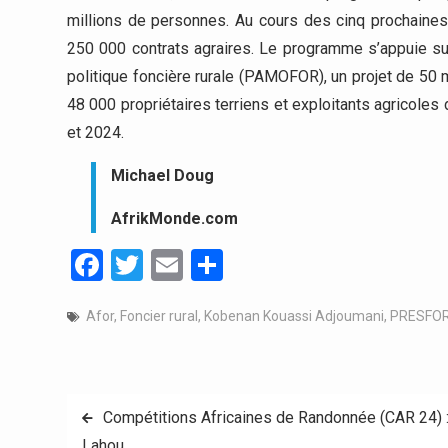
millions de personnes. Au cours des cinq prochaines 
250 000 contrats agraires. Le programme s’appuie sur
politique foncière rurale (PAMOFOR), un projet de 50 m
48 000 propriétaires terriens et exploitants agricoles d
et 2024.
Michael Doug
AfrikMonde.com
Facebook
Twitter
Email
Partager
Afor
,
Foncier rural
,
Kobenan Kouassi Adjoumani
,
PRESFO
Navigation
Compétitions Africaines de Randonnée (CAR 24) : 
Lahou