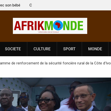
 Vardhan Singh à
Nouvelle licence obligatoire pour les spectacles
e de
Côte d’Ivoire, l’opérateur culturel Soldat Jahbo
prononce
SOCIETE
CULTURE
SPORT
MONDE
gramme de renforcement de la sécurité foncière rural de la Côte d’Ivoi