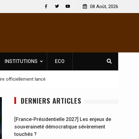
 : En
[France-Présidentielle 2027] Les enjeux de
08 Août, 2026
y se
souveraineté démocratique sévèrement touchés ?
Facebook
Twitter
Youtube
INSTITUTIONS
ECO
re officiellement lancé
DERNIERS ARTICLES
[France-Présidentielle 2027] Les enjeux de
souveraineté démocratique sévèrement
touchés ?