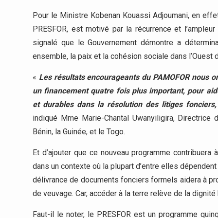
Pour le Ministre Kobenan Kouassi Adjoumani, en effet, 
PRESFOR, est motivé par la récurrence et l’ampleur d
signalé que le Gouvernement démontre a déterminati
ensemble, la paix et la cohésion sociale dans l’Ouest d
«
Les résultats encourageants du PAMOFOR nous ont
un financement quatre fois plus important, pour ai
et durables dans la résolution des litiges fonciers
indiqué Mme Marie-Chantal Uwanyiligira, Directrice 
Bénin, la Guinée, et le Togo.
Et d’ajouter que ce nouveau programme contribuera à 
dans un contexte où la plupart d’entre elles dépendent d
délivrance de documents fonciers formels aidera à pro
de veuvage. Car, accéder à la terre relève de la digni
Faut-il le noter, le PRESFOR est un programme quinqu