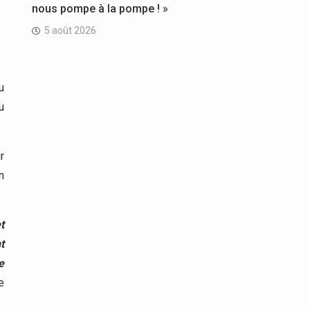
nous pompe à la pompe ! »
5 août 2026
u
u
r
n
t
t
e
e