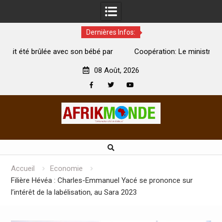
Dernières Infos:
é par
Coopération: Le ministre Indien Kirti Vardhan Singh à
Abidjan pour la célébration de la Fête de l’indépendance
08 Août, 2026
Facebook
Twitter
Youtube
Skip
to
content
Accueil
Economie
Filière Hévéa : Charles-Emmanuel Yacé se prononce sur
l’intérêt de la labélisation, au Sara 2023