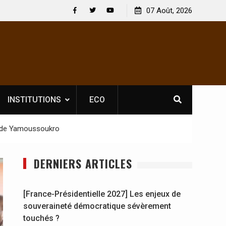
 : En
[France-Présidentielle 2027] Les enjeux de
07 Août, 2026
y se
souveraineté démocratique sévèrement touchés ?
Facebook
Twitter
Youtube
INSTITUTIONS
ECO
DP de Yamoussoukro
DERNIERS ARTICLES
[France-Présidentielle 2027] Les enjeux de
souveraineté démocratique sévèrement
touchés ?