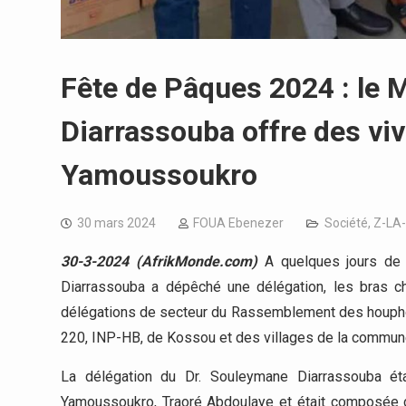
Fête de Pâques 2024 : le 
Diarrassouba offre des vi
Yamoussoukro
30 mars 2024
FOUA Ebenezer
Société
,
Z-LA
30-3-2024 (AfrikMonde.com)
A quelques jours de 
Diarrassouba a dépêché une délégation, les bras 
délégations de secteur du Rassemblement des houpho
220, INP-HB, de Kossou et des villages de la commune
La délégation du Dr. Souleymane Diarrassouba éta
Yamoussoukro, Traoré Abdoulaye et était composée du