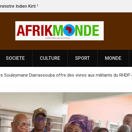
 Vardhan Singh à
Nouvelle licence obligatoire pour les spectacles
e de
Côte d’Ivoire, l’opérateur culturel Soldat Jahbo
prononce
SOCIETE
CULTURE
SPORT
MONDE
stre Souleymane Diarrassouba offre des vivres aux militants du RH