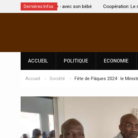
t été brûlée avec son bébé
Coopération: Le ministre Indien Kirti
Dernières Infos:
Abidjan pour la célébration de la Fêt
Skip
l’indépendance
to
content
ACCUEIL
POLITIQUE
ECONOMIE
Accueil
Société
Fête de Pâques 2024 : le Mini