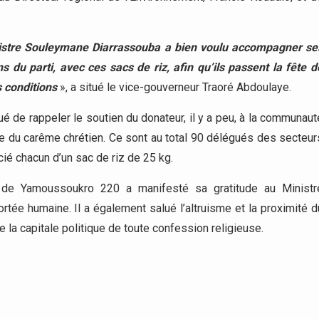
nistre Souleymane Diarrassouba a bien voulu accompagner se
s du parti, avec ces sacs de riz, afin qu’ils passent la fête d
 conditions
», a situé le vice-gouverneur Traoré Abdoulaye.
é de rappeler le soutien du donateur, il y a peu, à la communaut
 du carême chrétien. Ce sont au total 90 délégués des secteur
ié chacun d’un sac de riz de 25 kg.
 de Yamoussoukro 220 a manifesté sa gratitude au Ministr
ée humaine. Il a également salué l’altruisme et la proximité d
la capitale politique de toute confession religieuse.