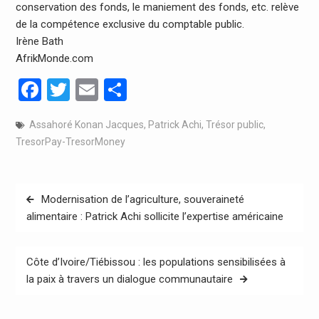
conservation des fonds, le maniement des fonds, etc. relève
de la compétence exclusive du comptable public.
Irène Bath
AfrikMonde.com
Facebook
Twitter
Email
Partager
Assahoré Konan Jacques
,
Patrick Achi
,
Trésor public
,
TresorPay-TresorMoney
Navigation
Modernisation de l’agriculture, souveraineté
de
alimentaire : Patrick Achi sollicite l’expertise américaine
l’article
Côte d’Ivoire/Tiébissou : les populations sensibilisées à
la paix à travers un dialogue communautaire