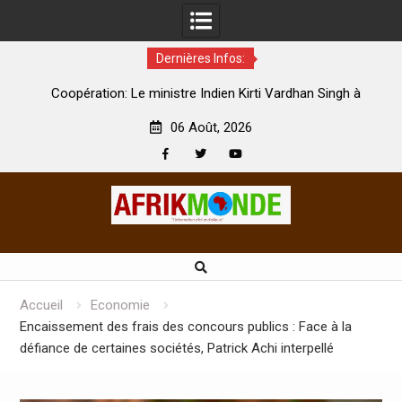
Dernières Infos:
par
Coopération: Le ministre Indien Kirti Vardhan Singh à
N
Abidjan pour la célébration de la Fête de l’indépendance
d
06 Août, 2026
Facebook
Twitter
Youtube
Skip
to
content
Accueil
Economie
Encaissement des frais des concours publics : Face à la
défiance de certaines sociétés, Patrick Achi interpellé