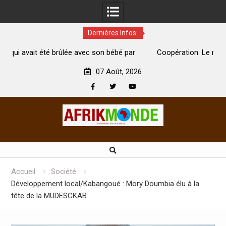
Dernières Infos:
par
Coopération: Le ministre Indien Kirti Vardhan Singh à
N
Abidjan pour la célébration de la Fête de l’indépendance
d
07 Août, 2026
Facebook
Twitter
Youtube
Skip
to
content
Accueil
Société
Développement local/Kabangoué : Mory Doumbia élu à la
tête de la MUDESCKAB