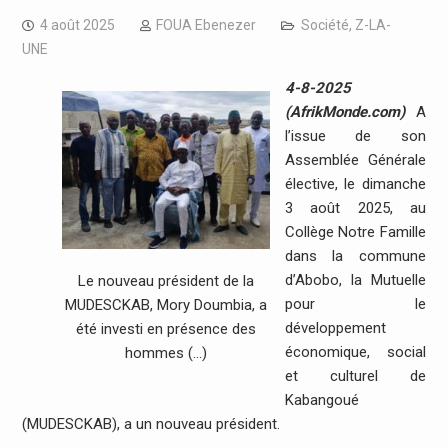
4 août 2025
FOUA Ebenezer
Société
,
Z-LA-
UNE
4-8-2025
(AfrikMonde.com)
A
l’issue de son
Assemblée Générale
élective, le dimanche
3 août 2025, au
Collège Notre Famille
dans la commune
d’Abobo, la Mutuelle
Le nouveau président de la
pour le
MUDESCKAB, Mory Doumbia, a
développement
été investi en présence des
économique, social
hommes (…)
et culturel de
Kabangoué
(MUDESCKAB), a un nouveau président.