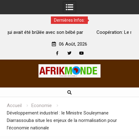
Dernières Infos:
é par
Coopération: Le ministre Indien Kirti Vardhan Singh à
Abidjan pour la célébration de la Fête de l’indépendance
06 Août, 2026
Facebook
Twitter
Youtube
Skip
to
content
Accueil
Economie
Développement industriel : le Ministre Souleymane
Diarrassouba situe les enjeux de la normalisation pour
l’économie nationale