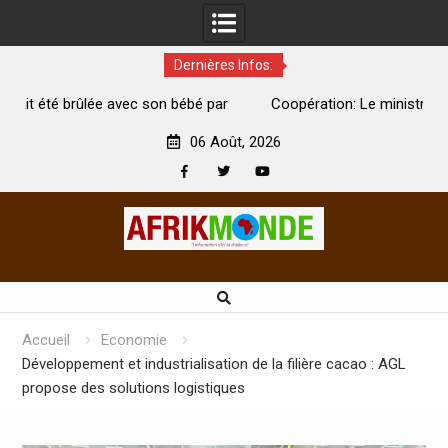
Dernières Infos:
par
Coopération: Le ministre Indien Kirti Vardhan Singh à
N
Abidjan pour la célébration de la Fête de l’indépendance
d
06 Août, 2026
Facebook
Twitter
Youtube
Skip
to
content
Accueil
Economie
Développement et industrialisation de la filière cacao : AGL
propose des solutions logistiques