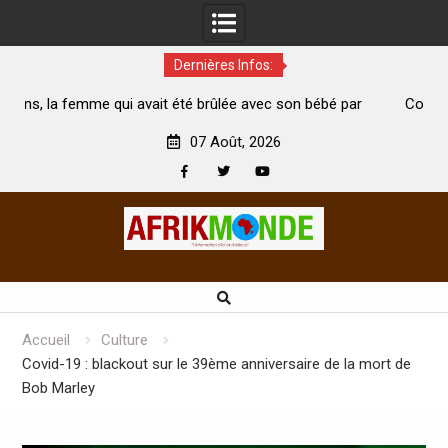
Dernières Infos:
té brûlée avec son bébé par
Coopération: Le ministre Indien Kir
t morte
Abidjan pour la célébration de la Fête
07 Août, 2026
Facebook
Twitter
Youtube
Skip
to
content
Accueil
Culture
Covid-19 : blackout sur le 39ème anniversaire de la mort de
Bob Marley