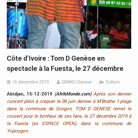
Côte d’Ivoire : Tom D Genèse en
spectacle à la Fuesta, le 27 décembre
16 décembre 2019
GBAKU Clarisse
Culture
Abidjan, 15-12-2019
(AfrikMonde.com)
Après son dernier
concert plein à craquer le 08 juin dernier à M’Brathe 1-plage
dans la commune de Songon, TOM D GENESE remet le
couvert pour le bonheur de ses fans, le 27 décembre 2019 à
la Fuesta (ex ESPACE OPEN), dans la commune de
Yopougon.