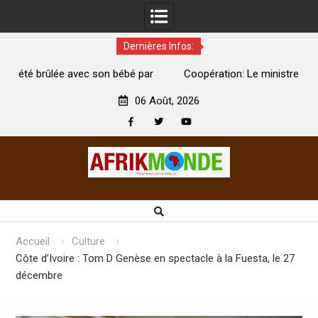
Dernières Infos:
par
Coopération: Le ministre Indien Kirti Vardhan Singh à
N
Abidjan pour la célébration de la Fête de l’indépendance
d
06 Août, 2026
Facebook
Twitter
Youtube
Skip
to
content
Accueil
Culture
Côte d’Ivoire : Tom D Genèse en spectacle à la Fuesta, le 27
décembre