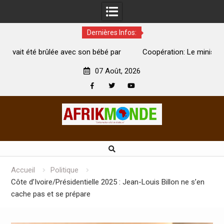
Dernières Infos:
ébé par
Coopération: Le ministre Indien Kirti Vardhan Singh à
Abidjan pour la célébration de la Fête de l’indépendance
07 Août, 2026
Facebook
Twitter
Youtube
Skip
to
content
Accueil
Politique
Côte d’Ivoire/Présidentielle 2025 : Jean-Louis Billon ne s’en
cache pas et se prépare