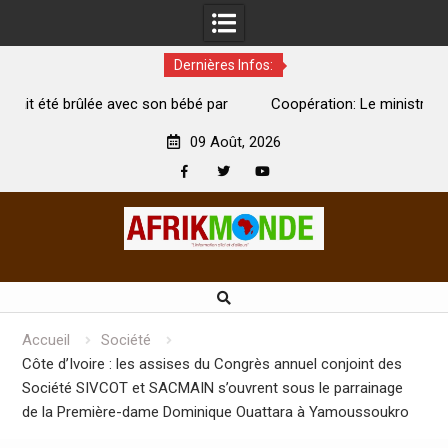
Dernières Infos:
é par
Coopération: Le ministre Indien Kirti Vardhan Singh à
Abidjan pour la célébration de la Fête de l’indépendance
09 Août, 2026
Facebook
Twitter
Youtube
Skip
to
content
Accueil
Société
Côte d’Ivoire : les assises du Congrès annuel conjoint des
Société SIVCOT et SACMAIN s’ouvrent sous le parrainage
de la Première-dame Dominique Ouattara à Yamoussoukro