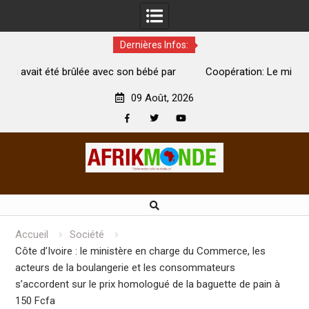
Dernières Infos:
par
Coopération: Le ministre Indien Kirti Vardhan Singh à
Abidjan pour la célébration de la Fête de l’indépendance
d
09 Août, 2026
Facebook
Twitter
Youtube
Skip
to
content
Accueil
Société
Côte d’Ivoire : le ministère en charge du Commerce, les
acteurs de la boulangerie et les consommateurs
s’accordent sur le prix homologué de la baguette de pain à
150 Fcfa