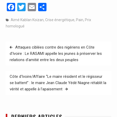
Facebook
Twitter
Email
Partager
Aimé Kablan Koizan
,
Crise énergétique
,
Pain
,
Prix
homologué
Navigation
Attaques ciblées contre des nigériens en Côte
de
d’Ivoire : Le RASAMI appelle les jeunes à préserver les
relations d’amitié entre les deux peuples
l’article
Côte d’Ivoire/Affaire ‘’Le maire résident et le régisseur
se battent’’ : le maire Jean Claude Yédé Niagne rétablit la
vérité et appelle à l’apaisement
DERNIERS ARTICLES