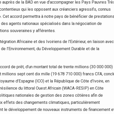
créée auprès de la BAD en vue d’accompagner les Pays Pauvres Trè
 contentieux qui les opposent aux créanciers agressifs, connus
 Cet accord permettra à notre pays de bénéficier de prestation
s des agents nationaux spécialisés dans la négociation de
ions souveraines y afférentes.
tégration Africaine et des Ivoiriens de l’Extérieur, en liaison avec
e de l’Environnement, du Développement Durable et de la
Accord de prêt, d’un montant total de trente millions (30 000 000)
it millions sept cent dix mille (19 678 710 000) francs CFA, concl
du Royaume d’Espagne (ICO) et la République de Côte d’Ivoire, en
résilience du littoral Ouest Africain (WACA-RESIP) en Côte
 politiques nationales de gestion des zones côtières afin de
aux effets des changements climatiques, particulièrement
mment le développement de nouveaux instruments de financement e