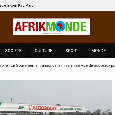
 Vardhan Singh à
Nouvelle licence obligatoire pour les spectacles
e de
Côte d’Ivoire, l’opérateur culturel Soldat Jahbo
prononce
SOCIETE
CULTURE
SPORT
MONDE
Ivoire : Le Gouvernement annonce la mise en service de nouveaux po