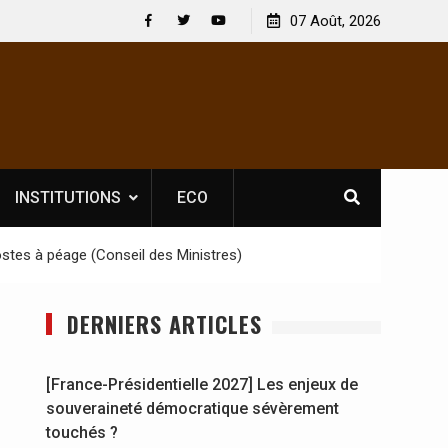
 : En
[France-Présidentielle 2027] Les enjeux de
07 Août, 2026
y se
souveraineté démocratique sévèrement touchés ?
Facebook
Twitter
Youtube
INSTITUTIONS
ECO
stes à péage (Conseil des Ministres)
DERNIERS ARTICLES
[France-Présidentielle 2027] Les enjeux de
souveraineté démocratique sévèrement
touchés ?