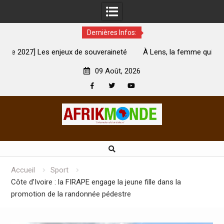
Dernières Infos:
ouveraineté
À Lens, la femme qui avait été brûlée avec son bébé
son mari est morte
09 Août, 2026
Facebook
Twitter
Youtube
Skip
to
content
Accueil
Sport
Côte d’Ivoire : la FIRAPE engage la jeune fille dans la
promotion de la randonnée pédestre