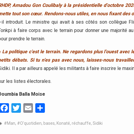
RHDP, Amadou Gon Coulibaly à la présidentielle d’octobre 2020
mette tout son cœur. Rendons-nous utiles, en nous fixant des ob
t-il introduit. Le ministre qui avait à ses côtés son collègue 
Tonkpi à faire corps avec le terrain pour donner une majorité a
pour prendre le terrain.
« La politique c’est le terrain. Ne regardons plus l’ouest avec le
petits débats. Si tu n’es pas avec nous, laisses-nous travaille
Sidiki. Il a par ailleurs appelé les militants à faire inscrire le 
sur les listes électorales.
Doumbia Balla Moise
Facebook
Twitter
Email
Partager
#Man
,
#O'quotidien
,
bases
,
Konaté
,
réchauffe
,
Sidiki