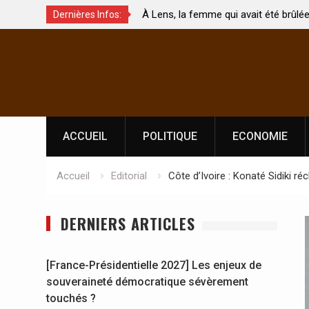
qui avait été brûlée avec son bébé
Coopération: Le ministre Indi
Dernières Infos:
morte
Abidjan pour la célébration d
Skip
l’indépendance
to
content
ACCUEIL
POLITIQUE
ECONOMIE
Accueil
Editorial
Côte d’Ivoire : Konaté Sidiki 
DERNIERS ARTICLES
[France-Présidentielle 2027] Les enjeux de
souveraineté démocratique sévèrement
touchés ?