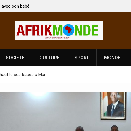
en Kirti Vardhan Singh à
Nouvelle licence obligatoire pour les sp
e la Fête de
Côte d’Ivoire, l’opérateur culturel Sold
prononce
SOCIETE
CULTURE
SPORT
MONDE
réchauffe ses bases à Man