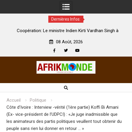
Dernières Infos:
par
Coopération: Le ministre Indien Kirti Vardhan Singh à
N
Abidjan pour la célébration de la Fête de l’indépendance
d
08 Août, 2026
Facebook
Twitter
Youtube
Skip
to
content
Accueil
Politique
Côte d’Ivoire : Interview -vérité (1ère partie) Koffi Bi Amani
(Ex- vice-président de l’UDPCI) : «Je juge inadmissible que
les animateurs des partis politiques veuillent tout obtenir du
peuple sans rien lui donner en retour … »