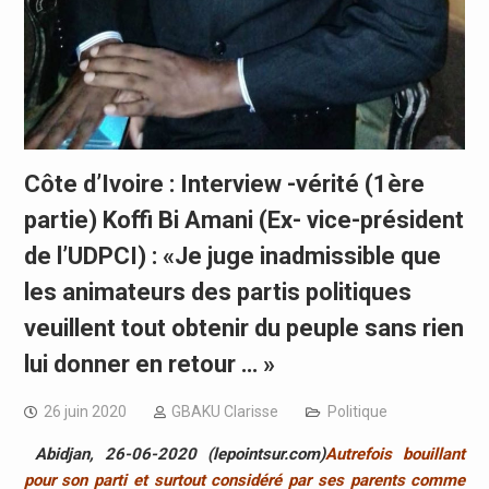
Côte d’Ivoire : Interview -vérité (1ère
partie) Koffi Bi Amani (Ex- vice-président
de l’UDPCI) : «Je juge inadmissible que
les animateurs des partis politiques
veuillent tout obtenir du peuple sans rien
lui donner en retour … »
26 juin 2020
GBAKU Clarisse
Politique
Abidjan, 26-06-2020 (lepointsur.com)
Autrefois bouillant
pour son parti et surtout considéré par ses parents comme