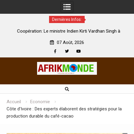
Dernières Infos:
par
Coopération: Le ministre Indien Kirti Vardhan Singh à
N
Abidjan pour la célébration de la Fête de l’indépendance
d
07 Août, 2026
Facebook
Twitter
Youtube
Skip
to
content
Accueil
Economie
Côte d’Ivoire : Des experts élaborent des stratégies pour la
production durable du café-cacao