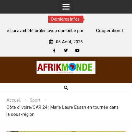
Dernières Infos:
 son bébé par
Coopération: Le ministre Indien Kirti Vardhan Sin
Abidjan pour la célébration de la Fête de l’indépend
06 Août, 2026
Facebook
Twitter
Youtube
Skip
to
content
Accueil
Sport
Côte d’Ivoire/CAR 24 : Marie Laure Essan en tournée dans
la sous-région