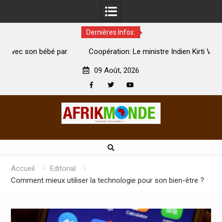
Dernières Infos:
par
Coopération: Le ministre Indien Kirti Vardhan Singh à
N
Abidjan pour la célébration de la Fête de l’indépendance
d
09 Août, 2026
Facebook
Twitter
Youtube
Skip
to
content
Accueil
Editorial
Comment mieux utiliser la technologie pour son bien-être ?