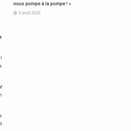
nous pompe à la pompe ! »
5 août 2026
e
i
e
é
n
e
t