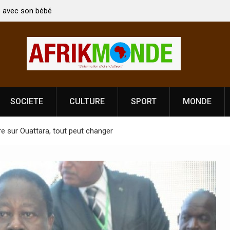
dien Kirti Vardhan Singh à
Nouvelle licence obligatoire pour les s
de la Fête de
Côte d’Ivoire, l’opérateur culturel Sol
prononce
SOCIETE
CULTURE
SPORT
MONDE
re sur Ouattara, tout peut changer