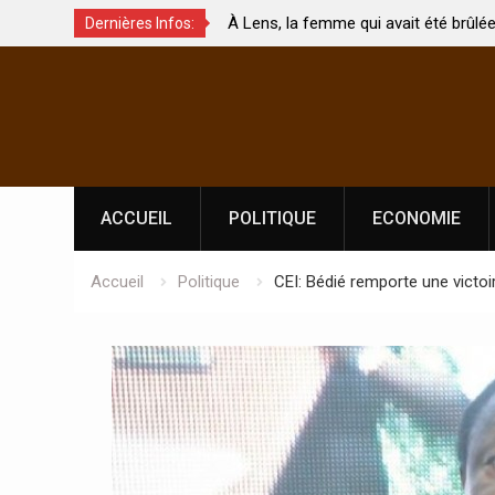
 qui avait été brûlée avec son bébé
Coopération: Le ministre In
Dernières Infos:
 morte
Abidjan pour la célébration 
Skip
l’indépendance
to
content
ACCUEIL
POLITIQUE
ECONOMIE
Accueil
Politique
CEI: Bédié remporte une victoi