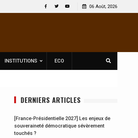
pectacles : En
[France-Présidentielle 2027] Les enjeux de
06 Août, 2026
dat Jahboy se
souveraineté démocratique sévèrement touchés
Facebook
Twitter
Youtube
INSTITUTIONS
ECO
DERNIERS ARTICLES
[France-Présidentielle 2027] Les enjeux de
souveraineté démocratique sévèrement
touchés ?