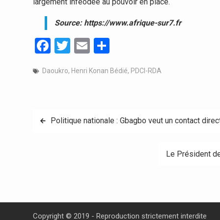
largement inféodée au pouvoir en place.
Source: https://www.afrique-sur7.fr
Facebook
Twitter
Email
Partager
Daoukro
,
Henri Konan Bédié
,
PDCI-RDA
Navigation
Politique nationale : Gbagbo veut un contact direc
de
Le Président de
l’article
Copyright © 2019 - Reproduction strictement interdite