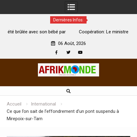
Dernières Infos:
par
Coopération: Le ministre Indien Kirti Vardhan Singh à
N
Abidjan pour la célébration de la Fête de l’indépendance
d
06 Août, 2026
Facebook
Twitter
Youtube
Skip
to
content
Accueil
International
Ce que l’on sait de l’effondrement d’un pont suspendu à
Mirepoix-sur-Tarn