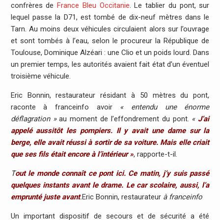
confrères de
France Bleu Occitanie
. Le tablier du pont, sur
lequel passe la D71, est tombé de dix-neuf mètres dans le
Tarn. Au moins deux véhicules circulaient alors sur l’ouvrage
et sont tombés à l’eau, selon le procureur la République de
Toulouse, Dominique Alzéari : une Clio et un poids lourd. Dans
un premier temps, les autorités avaient fait état d’un éventuel
troisième véhicule.
Eric Bonnin, restaurateur résidant à 50 mètres du pont,
raconte à franceinfo avoir
« entendu une énorme
déflagration »
au moment de l’effondrement du pont.
«
J’ai
appelé aussitôt les pompiers. Il y avait une dame sur la
berge, elle avait réussi à sortir de sa voiture. Mais elle criait
que ses fils était encore à l’intérieur »
, rapporte-t-il.
T
out le monde connaît ce pont ici. Ce matin, j’y suis passé
quelques instants avant le drame. Le car scolaire, aussi, l’a
emprunté juste avant
.
Eric Bonnin, restaurateur
à franceinfo
Un important dispositif de secours et de sécurité a été