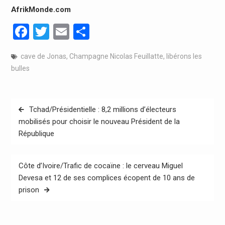
AfrikMonde.com
Facebook
Twitter
Email
Partager
cave de Jonas
,
Champagne Nicolas Feuillatte
,
libérons les
bulles
Navigation
Tchad/Présidentielle : 8,2 millions d’électeurs
de
mobilisés pour choisir le nouveau Président de la
République
l’article
Côte d’Ivoire/Trafic de cocaïne : le cerveau Miguel
Devesa et 12 de ses complices écopent de 10 ans de
prison