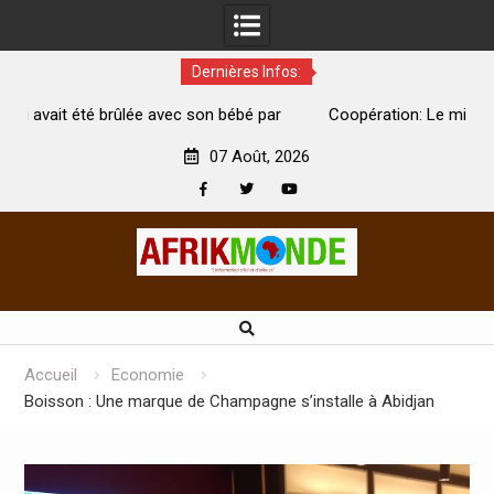
Dernières Infos:
par
Coopération: Le ministre Indien Kirti Vardhan Singh à
N
Abidjan pour la célébration de la Fête de l’indépendance
d
07 Août, 2026
Facebook
Twitter
Youtube
Skip
to
content
Accueil
Economie
Boisson : Une marque de Champagne s’installe à Abidjan