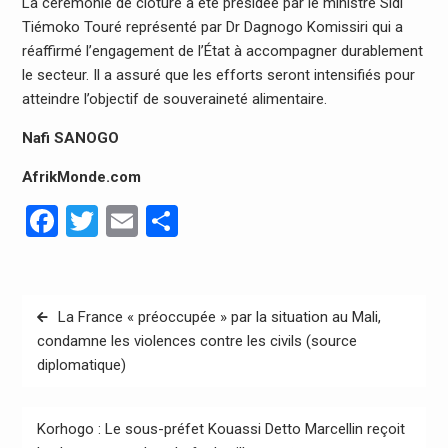
La cérémonie de clôture a été présidée par le ministre Sidi
Tiémoko Touré représenté par Dr Dagnogo Komissiri qui a
réaffirmé l’engagement de l’État à accompagner durablement
le secteur. Il a assuré que les efforts seront intensifiés pour
atteindre l’objectif de souveraineté alimentaire.
Nafi SANOGO
AfrikMonde.com
Facebook
Twitter
Email
Partager
Navigation
La France « préoccupée » par la situation au Mali,
de
condamne les violences contre les civils (source
diplomatique)
l’article
Korhogo : Le sous-préfet Kouassi Detto Marcellin reçoit