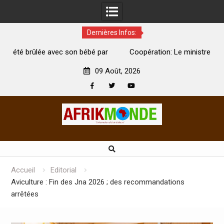
Dernières Infos:
par
Coopération: Le ministre Indien Kirti Vardhan Singh à
N
Abidjan pour la célébration de la Fête de l’indépendance
d
09 Août, 2026
Facebook
Twitter
Youtube
Skip
to
content
Accueil
Editorial
Aviculture : Fin des Jna 2026 ; des recommandations
arrêtées