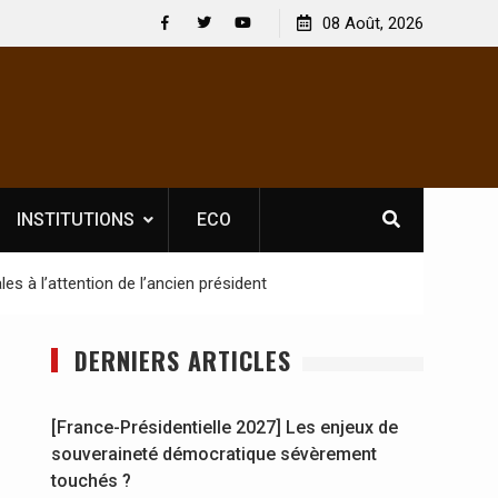
r les spectacles : En
[France-Présidentielle 2027] Les enjeux d
08 Août, 2026
rel Soldat Jahboy se
souveraineté démocratique sévèrement 
Facebook
Twitter
Youtube
INSTITUTIONS
ECO
es à l’attention de l’ancien président
DERNIERS ARTICLES
[France-Présidentielle 2027] Les enjeux de
souveraineté démocratique sévèrement
touchés ?