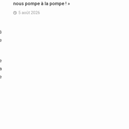
nous pompe à la pompe ! »
5 août 2026
é
e
e
a
e