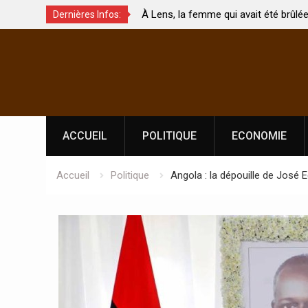
 femme qui avait été brûlée avec son bébé
Coopération: Le minis
Dernières Infos:
ri est morte
Abidjan pour la céléb
Skip
l’indépendance
to
content
ACCUEIL
POLITIQUE
ECONOMIE
Accueil
Politique
Angola : la dépouille de José 