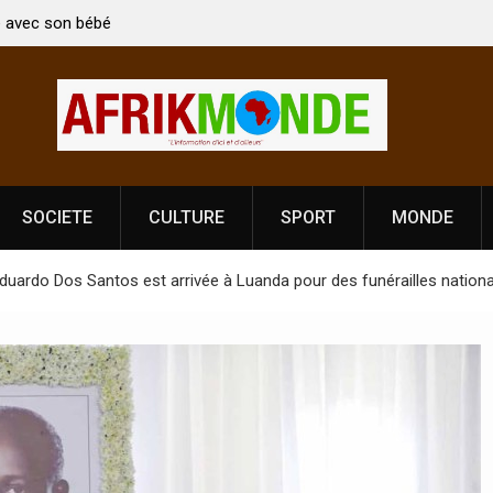
tre Indien Kirti Vardhan Singh à
Nouvelle licence obligatoire pou
ration de la Fête de
Côte d’Ivoire, l’opérateur cultu
prononce
SOCIETE
CULTURE
SPORT
MONDE
Eduardo Dos Santos est arrivée à Luanda pour des funérailles national