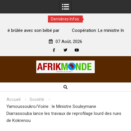
Dernières Infos:
par
Coopération: Le ministre Indien Kirti Vardhan Singh à
N
Abidjan pour la célébration de la Fête de l’indépendance
d
07 Août, 2026
Facebook
Twitter
Youtube
Skip
to
content
Accueil
Société
Yamoussoukro/Voirie : le Ministre Souleymane
Diarrassouba lance les travaux de reprofilage lourd des rues
de Kokrenou