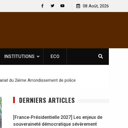
 : En
[France-Présidentielle 2027] Les enjeux de
08 Août, 2026
y se
souveraineté démocratique sévèrement touchés ?
Facebook
Twitter
Youtube
INSTITUTIONS
ECO
sariat du 2ième Arrondissement de police
DERNIERS ARTICLES
[France-Présidentielle 2027] Les enjeux de
souveraineté démocratique sévèrement