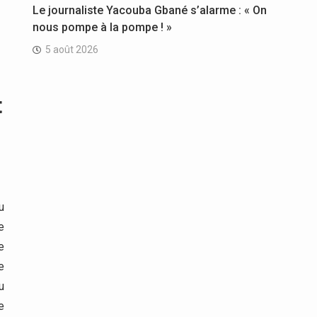
Le journaliste Yacouba Gbané s’alarme : « On
nous pompe à la pompe ! »
5 août 2026
t
u
e
e
e
u
e