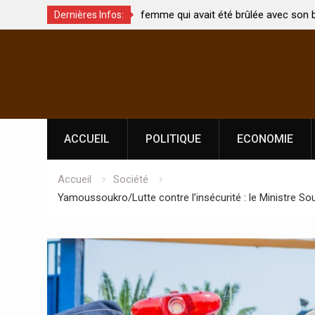
t été brûlée avec son bébé
Coopération: Le ministre Indien Kirti
Dernières Infos:
Abidjan pour la célébration de la Fêt
Skip
l’indépendance
to
content
ACCUEIL
POLITIQUE
ECONOMIE
Accueil
Société
Yamoussoukro/Lutte contre l’insécurité : le Ministre 