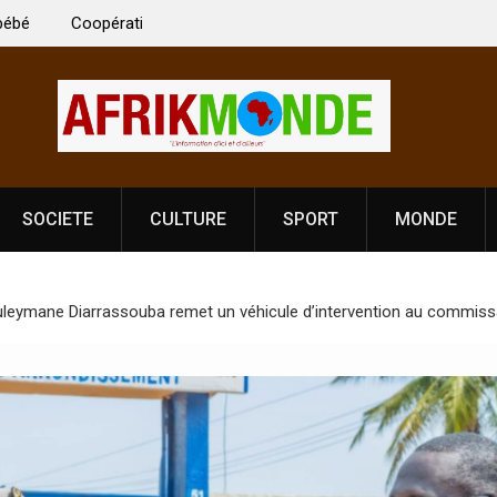
 Vardhan Singh à
Nouvelle licence obligatoire pour les spectacles
e de
Côte d’Ivoire, l’opérateur culturel Soldat Jahbo
prononce
SOCIETE
CULTURE
SPORT
MONDE
Souleymane Diarrassouba remet un véhicule d’intervention au commis