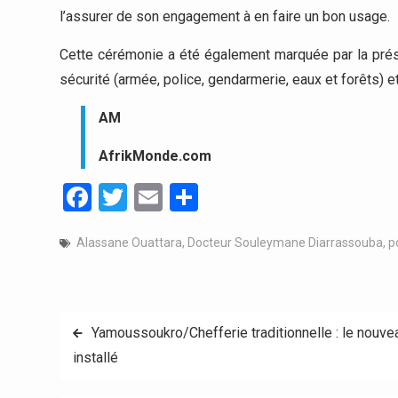
l’assurer de son engagement à en faire un bon usage.
Cette cérémonie a été également marquée par la pr
sécurité (armée, police, gendarmerie, eaux et forêts)
AM
AfrikMonde.com
Facebook
Twitter
Email
Partager
Alassane Ouattara
,
Docteur Souleymane Diarrassouba
,
p
Navigation
Yamoussoukro/Chefferie traditionnelle : le nouve
installé
de