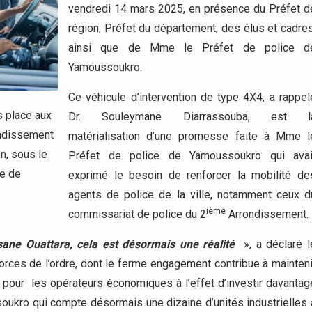
vendredi 14 mars 2025, en présence du Préfet d
région, Préfet du département, des élus et cadres
ainsi que de Mme le Préfet de police d
Yamoussoukro.
Ce véhicule d’intervention de type 4X4, a rappel
s place aux
Dr. Souleymane Diarrassouba, est l
ondissement
matérialisation d’une promesse faite à Mme l
on, sous le
Préfet de police de Yamoussoukro qui avai
ce de
exprimé le besoin de renforcer la mobilité de
agents de police de la ville, notamment ceux d
ième
commissariat de police du 2
Arrondissement.
sane Ouattara, cela est désormais une réalité
», a déclaré l
 forces de l’ordre, dont le ferme engagement contribue à mainteni
e pour les opérateurs économiques à l’effet d’investir davantag
ssoukro qui compte désormais une dizaine d’unités industrielles 