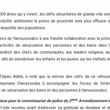
 âmes qui y vivent ; les défis sécuritaires de grande ville son
ilité additionnel la police de proximité sera plus efficace e
ranquillité des populations.
ations de Yamoussoukro à une franche collaboration avec la polic
s activités de sécurisation des personnes et des biens dans l
l’endroit des chefs de communautés, aux leaders religieux, au
fin de sensibiliser les enfants et les jeunes sur les méfaits d
Titipeu Adèle, a noté que la remise des clefs de ce véhicul
leymane Diarrassouba à accompagner les forces de l’ordre
ne de sécurisation des biens et des personnes à Yamoussoukro.
ième
cieux pour le commissariat de police du 2
Arrondissement e
-t-elle reconnu, avant d’adresser sa gratitude au donateur et d