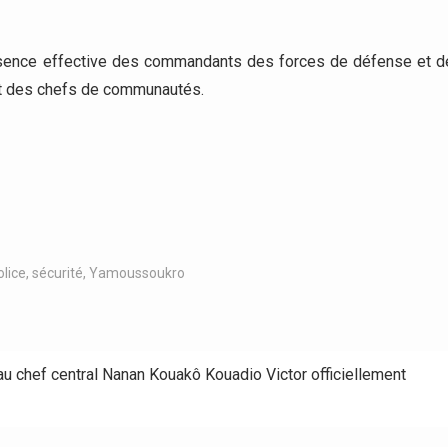
ésence effective des commandants des forces de défense et d
 et des chefs de communautés.
olice
,
sécurité
,
Yamoussoukro
au chef central Nanan Kouakô Kouadio Victor officiellement