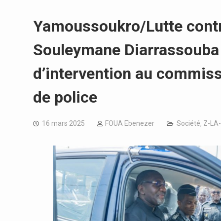
Yamoussoukro/Lutte contre 
Souleymane Diarrassouba 
d’intervention au commis
de police
16 mars 2025
FOUA Ebenezer
Société
,
Z-LA