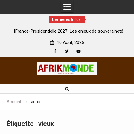
Dernières Infos:
rance-Présidentielle 2027] Les enjeux de souveraineté
À Lens, la
démocratique sévèrement touchés ?
10 Août, 2026
Facebook
Twitter
Youtube
Skip
to
content
Accueil
vieux
Étiquette :
vieux