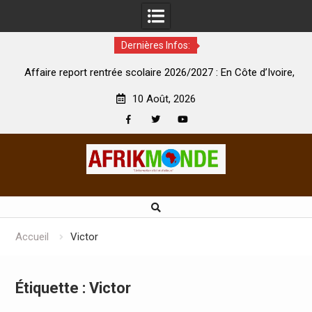
Dernières Infos:
ur,
Affaire report rentrée scolaire 2026/2027 : En Côte d’Ivoire,
le ministre de l’éducation appelle à la vigilance
10 Août, 2026
Facebook
Twitter
Youtube
Skip
to
content
Accueil
Victor
Étiquette :
Victor