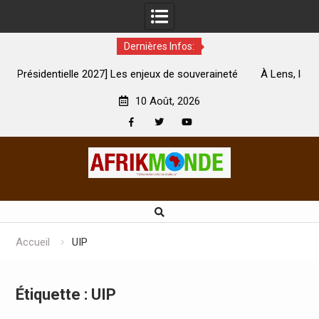
Dernières Infos:
7] Les enjeux de souveraineté
À Lens, la femme qui avait été br
rement touchés ?
son mari est mor
10 Août, 2026
Facebook
Twitter
Youtube
Skip
to
content
Accueil
UIP
Étiquette :
UIP