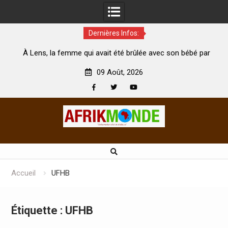
Dernières Infos:
me qui avait été brûlée avec son bébé par
Coopération: Le minis
son mari est morte
Abidjan pour la célébrat
09 Août, 2026
Facebook
Twitter
Youtube
Skip
to
content
Accueil
UFHB
Étiquette :
UFHB