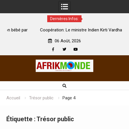
Dernières Infos:
par
Coopération: Le ministre Indien Kirti Vardhan Singh à
N
Abidjan pour la célébration de la Fête de l’indépendance
d
06 Août, 2026
Facebook
Twitter
Youtube
Skip
to
content
Accueil
Trésor public
Page 4
Étiquette :
Trésor public