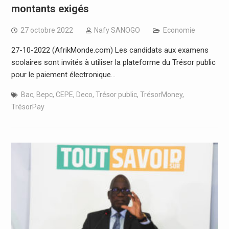
montants exigés
27 octobre 2022
Nafy SANOGO
Economie
27-10-2022 (AfrikMonde.com) Les candidats aux examens
scolaires sont invités à utiliser la plateforme du Trésor public
pour le paiement électronique…
Bac
,
Bepc
,
CEPE
,
Deco
,
Trésor public
,
TrésorMoney
,
TrésorPay