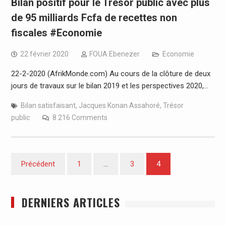
Bilan positif pour le Trésor public avec plus
de 95 milliards Fcfa de recettes non
fiscales #Economie
22 février 2020
FOUA Ebenezer
Economie
22-2-2020 (AfrikMonde.com) Au cours de la clôture de deux
jours de travaux sur le bilan 2019 et les perspectives 2020,…
Bilan satisfaisant
,
Jacques Konan Assahoré
,
Trésor
public
8 216 Comments
Pagination
Précédent
1
…
3
4
des
publications
DERNIERS ARTICLES