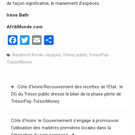
de façon significative, le maniement d’espèces.
Irène Bath
AfrikMonde.com
Facebook
Twitter
Email
Partager
Assahoré Konan Jacques
,
Trésor public
,
TresorPay-
TresorMoney
Navigation
Côte d’Ivoire/Recouvrement des recettes de l’Etat : le
de
DG du Trésor public dresse le bilan de la phase pilote de
TrésorPay-TrésorMoney
l’article
Côte d’Ivoire: le Gouvernement s’engage à promouvoir
l’utilisation des matières premières locales dans la
fabrication du pain composé