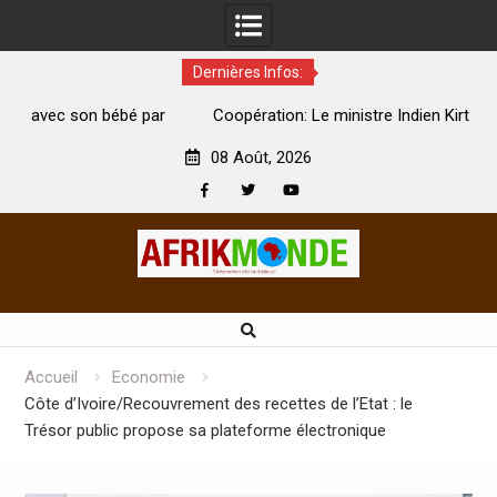
Dernières Infos:
par
Coopération: Le ministre Indien Kirti Vardhan Singh à
N
Abidjan pour la célébration de la Fête de l’indépendance
d
08 Août, 2026
Facebook
Twitter
Youtube
Skip
to
content
Accueil
Economie
Côte d’Ivoire/Recouvrement des recettes de l’Etat : le
Trésor public propose sa plateforme électronique