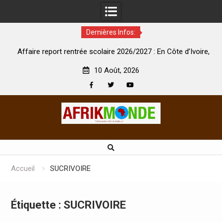
Dernières Infos:
Affaire report rentrée scolaire 2026/2027 : En Côte d’Ivoire,
Eng
le ministre de l’éducation appelle à la vigilance
10 Août, 2026
Facebook
Twitter
Youtube
Skip
to
content
Accueil
SUCRIVOIRE
Étiquette :
SUCRIVOIRE