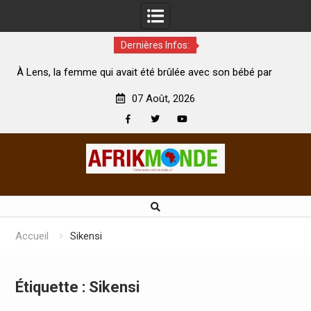
Dernières Infos:
ui avait été brûlée avec son bébé par
Coopération: Le ministre
on mari est morte
Abidjan pour la célébration
07 Août, 2026
Facebook
Twitter
Youtube
Skip
to
content
Accueil
Sikensi
Étiquette :
Sikensi