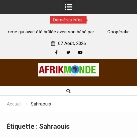
Dernières Infos:
 brûlée avec son bébé par
Coopération: Le ministre Indien Kirti
morte
Abidjan pour la célébration de la Fête d
07 Août, 2026
Facebook
Twitter
Youtube
Skip
to
content
Accueil
Sahraouis
Étiquette :
Sahraouis