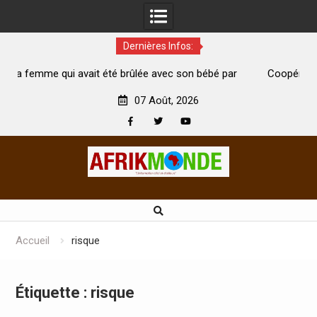
Dernières Infos:
 été brûlée avec son bébé par
Coopération: Le ministre Indien K
est morte
Abidjan pour la célébration de la Fê
07 Août, 2026
Facebook
Twitter
Youtube
Skip
to
content
Accueil
risque
Étiquette :
risque