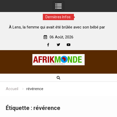
Dernières Infos:
 avait été brûlée avec son bébé par
Coopération: Le ministre In
 mari est morte
Abidjan pour la célébration de
06 Août, 2026
Facebook
Twitter
Youtube
Skip
to
content
Accueil
révérence
Étiquette :
révérence