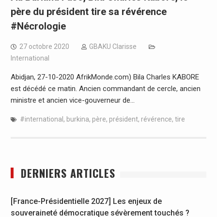
père du président tire sa révérence
#Nécrologie
27 octobre 2020
GBAKU Clarisse
International
Abidjan, 27-10-2020 AfrikMonde.com) Bila Charles KABORE
est décédé ce matin. Ancien commandant de cercle, ancien
ministre et ancien vice-gouverneur de…
#international
,
burkina
,
père
,
président
,
révérence
,
tire
DERNIERS ARTICLES
[France-Présidentielle 2027] Les enjeux de
souveraineté démocratique sévèrement touchés ?