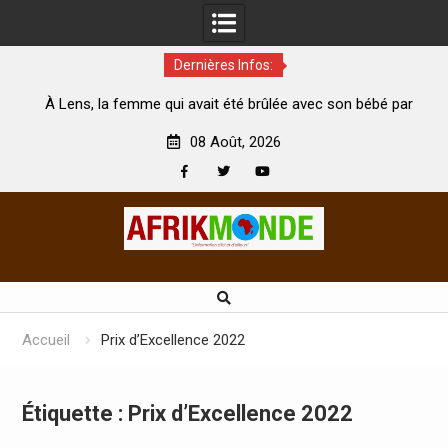
Dernières Infos:
À Lens, la femme qui avait été brûlée avec son bébé par
Coop
son mari est morte
Abidjan
08 Août, 2026
Facebook
Twitter
Youtube
Skip
to
content
Accueil
Prix d’Excellence 2022
Étiquette :
Prix d’Excellence 2022