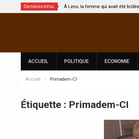
À Lens, la femme qui avait été brûlée avec son bébé
Coopérati
Dernières Infos:
par son mari est morte
Abidjan p
Skip
l’indépen
to
content
ACCUEIL
POLITIQUE
ECONOMIE
Accueil
Primadem-CI
Étiquette :
Primadem-CI