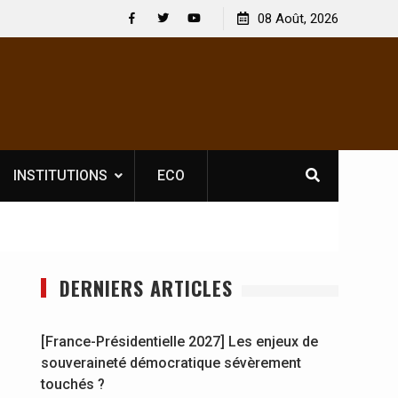
igatoire pour les spectacles : En
[France-Présidentielle 2027] L
08 Août, 2026
rateur culturel Soldat Jahboy se
souveraineté démocratique s
Facebook
Twitter
Youtube
INSTITUTIONS
ECO
DERNIERS ARTICLES
[France-Présidentielle 2027] Les enjeux de
souveraineté démocratique sévèrement
touchés ?