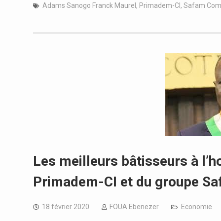
Adams Sanogo Franck Maurel
,
Primadem-CI
,
Safam Com 
Les meilleurs bâtisseurs à l’
Primadem-CI et du groupe Saf
18 février 2020
FOUA Ebenezer
Economie