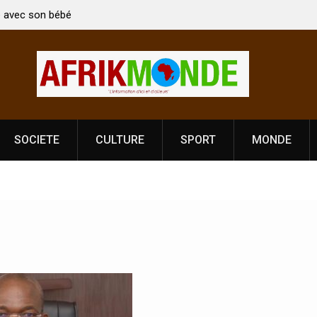
on: Le ministre Indien Kirti Vardhan Singh à
Nouvelle licence obl
our la célébration de la Fête de
Côte d’Ivoire, l’opé
dance
prononce
SOCIETE
CULTURE
SPORT
MONDE