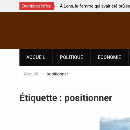
 de
À Lens, la femme qui avait été brûlée avec son b
Dernières Infos:
 touchés ?
par son mari est morte
Skip
to
content
ACCUEIL
POLITIQUE
ECONOMIE
Accueil
positionner
Étiquette :
positionner