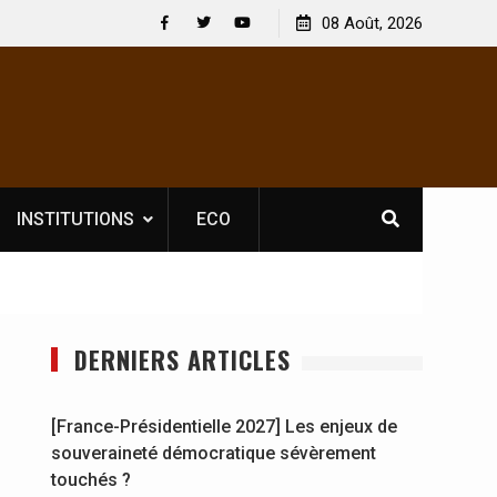
uvelle licence obligatoire pour les spectacles : En
08 Août, 2026
[France-Prés
te d’Ivoire, l’opérateur culturel Soldat Jahboy se
souverainet
Facebook
Twitter
Youtube
ononce
INSTITUTIONS
ECO
DERNIERS ARTICLES
[France-Présidentielle 2027] Les enjeux de
souveraineté démocratique sévèrement
touchés ?