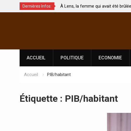
jeux de
À Lens, la femme qui avait été brûlée avec so
Dernières Infos:
ment touchés ?
par son mari est morte
Skip
to
content
ACCUEIL
POLITIQUE
ECONOMIE
Accueil
PIB/habitant
Étiquette :
PIB/habitant