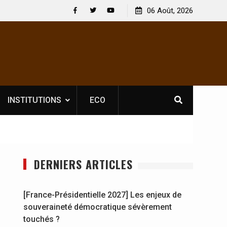
Nouvelle licence obligatoire pour les spectacles : En
06 Août, 2026
[France-P
Côte d’Ivoire, l’opérateur culturel Soldat Jahboy se
souverai
Facebook
Twitter
Youtube
prononce
INSTITUTIONS
ECO
DERNIERS ARTICLES
[France-Présidentielle 2027] Les enjeux de
souveraineté démocratique sévèrement
touchés ?