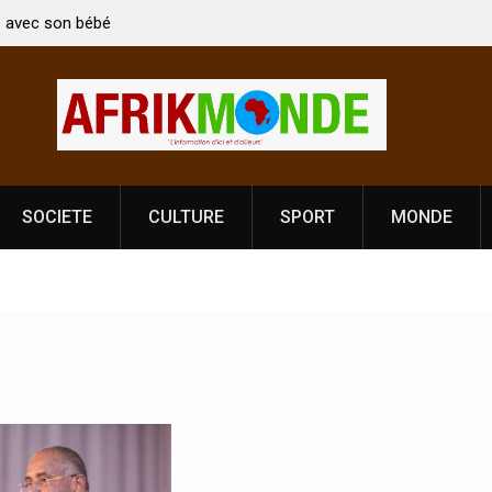
n bébé
Coopération: Le ministre Indien Kirti Vardhan Singh à
Abidjan pour la célébration de la Fête de
l’indépendance
SOCIETE
CULTURE
SPORT
MONDE