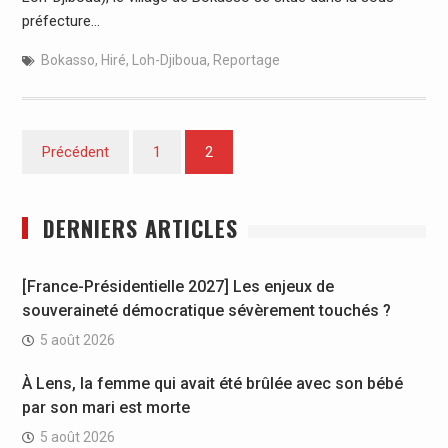
préfecture…
Bokasso
,
Hiré
,
Loh-Djiboua
,
Reportage
Pagination
Précédent
1
2
des
publications
DERNIERS ARTICLES
[France-Présidentielle 2027] Les enjeux de
souveraineté démocratique sévèrement touchés ?
5 août 2026
À Lens, la femme qui avait été brûlée avec son bébé
par son mari est morte
5 août 2026