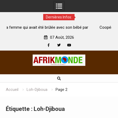
Dernières Infos:
 été brûlée avec son bébé par
Coopération: Le ministre Indien K
est morte
Abidjan pour la célébration de la Fê
07 Août, 2026
Facebook
Twitter
Youtube
Skip
to
content
Accueil
Loh-Djiboua
Page 2
Étiquette :
Loh-Djiboua